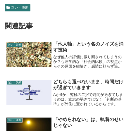
迷い・決断
関連記事
「他人軸」という名のノイズを消
迷い・決断
す技術
なぜ他人の評価に振り回されてしまうの
か？心理学的な「社会的比較」の視点か
らその原因を紐解き、感情に頼らず論理
的なフレーム（客観的な指標）を用いて
自分軸を取り戻すための視点を提案しま
す。
どちらも選べないまま、時間だけ
迷い・決断
が過ぎていきます
AかBか、究極の二択で時間が過ぎてしま
うのは、意志の弱さではなく「判断の基
準」が外側に置かれているからです。選
択肢を比較するのをやめ、今の自分の特
性という「座標」から最適な選択を導き
出す永峰式メソッドを解説。後悔しない
「やめられない」は、執着のせい
迷い・決断
正解を探すのではなく、自分にとって機
じゃない
能する道を納得して選ぶための思考法を