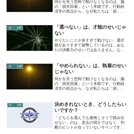
提案します。
何かを失う恐怖で動けなくなるのは、脳
の「損失回避」という本能です。行動経
済学の視点から、なぜ私たちは「損」を
極端に恐れるのかを解説。算出されたサ
イクルに基づき、手放すことを「新しい
スペースを創る刷新」と捉え直す、論理
「選べない」は、才能のせいじゃ
迷い・決断
的な解決策を紹介します。
ない
やりたいことが多すぎて動けない、選択
肢がありすぎて疲弊しているのは、あな
たの決断力のせいではありません。心理
学的な「選択のパラドックス」を解き明
かし、感情ではなく「客観的な枠（レン
ズ）」によって思考を収束させる、永峰
「やめられない」は、執着のせい
迷い・決断
式マヤロジックの視点を紹介します。
じゃない
何かを失う恐怖で動けなくなるのは、脳
の「損失回避」という本能です。行動経
済学の視点から、なぜ私たちは「損」を
極端に恐れるのかを解説。算出されたサ
イクルに基づき、手放すことを「新しい
スペースを創る刷新」と捉え直す、論理
決めきれないとき、どうしたらい
迷い・決断
的な解決策を紹介します。
いですか？
「どちらを選んでも後悔しそうで踏み出
せない」のは、意志の弱さではなく、判
断のピントが合っていないサインです。
損失を恐れる心理構造や、自身の価値基