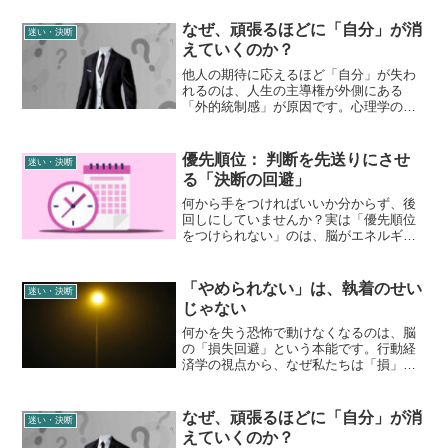
なぜ、頑張るほどに「自分」が消
迷い・決断
えていくのか？
他人の期待に応えるほど「自分」が失わ
れるのは、人生の主導権が外側にある
「外的統制感」が原因です。心理学の視
点から自己喪失のメカニズムを解説。算
出された客観的な指標を自分だけの「内
的な物差し」として採用し、自分を取り
優先順位： 判断を先送りにさせ
迷い・決断
戻す論理的な視点を紹介します。
る「決断の回避」
何から手をつければいいか分からず、後
回しにしていませんか？実は「優先順位
をつけられない」のは、脳がエネルギー
消費を抑えようとする自然な反応です。
この記事では、先延ばしの心理的背景
と、脳を疲れさせずにタスクを整理する3
「やめられない」は、執着のせい
迷い・決断
つの方法を解説。後ろめたさを解消し、
じゃない
納得感を持って行動を始めるためのヒン
トをお届けします。
何かを失う恐怖で動けなくなるのは、脳
の「損失回避」という本能です。行動経
済学の視点から、なぜ私たちは「損」を
極端に恐れるのかを解説。算出されたサ
イクルに基づき、手放すことを「新しい
スペースを創る刷新」と捉え直す、論理
なぜ、頑張るほどに「自分」が消
迷い・決断
的な解決策を紹介します。
えていくのか？