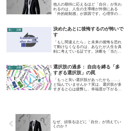
他人の期待に応えるほど「自分」が失わ
れるのは、人生の主導権が外側にある
「外的統制感」が原因です。心理学の視
点から自己喪失のメカニズムを解説。算
出された客観的な指標を自分だけの「内
的な物差し」として採用し、自分を取り
決めたあとに後悔するのが怖いで
迷い・決断
戻す論理的な視点を紹介します。
す
「もし間違えたら」と未来の後悔を恐れ
て動けなくなるのは、あなたが人生を真
剣に考えている証です。決断を「当たり
外れの賭け」ではなく、自分の物語を紡
ぐ「プロセスの運用」と捉え直す永峰式
メソッドを解説。未来の自分と分断され
選択肢の過多： 自由を縛る「多
迷い・決断
ず、静かな納得感を持って一歩を踏み出
すぎる選択肢」の罠
すための論理的思考法を提案します。
「もっと良い選択肢があったかも……」
と悩んでいませんか？実は、選択肢が多
すぎると心は疲弊し、幸福度が下がるこ
とがわかっています。この記事では、未
練に奪われるエネルギーの仕組みや「決
定麻痺」を解消する3つのステップを解
説。唯一の正解を探すのをやめ、納得感
のある選択をするための心理的なヒント
をお届けします。
なぜ、頑張るほどに「自分」が消えてい
くのか？