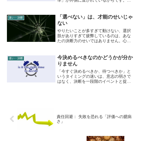
準」が外側に置かれているからです。選
択肢を比較するのをやめ、今の自分の特
性という「座標」から最適な選択を導き
出す永峰式メソッドを解説。後悔しない
「選べない」は、才能のせいじゃ
迷い・決断
正解を探すのではなく、自分にとって機
ない
能する道を納得して選ぶための思考法を
提案します。
やりたいことが多すぎて動けない、選択
肢がありすぎて疲弊しているのは、あな
たの決断力のせいではありません。心理
学的な「選択のパラドックス」を解き明
かし、感情ではなく「客観的な枠（レン
ズ）」によって思考を収束させる、永峰
今決めるべきなのかどうかが分か
迷い・決断
式マヤロジックの視点を紹介します。
りません
「今すぐ決めるべきか、待つべきか」と
いうタイミングの迷いは、意志の弱さで
はなく、決断を一段階のイベントと捉え
ているから。決断を「点」ではなく「流
れ」として構造化し、今の時間が持つ役
割を読み解く永峰式メソッドを解説。焦
りによる即断を卒業し、自然な周期に合
わせて納得感のある一歩を踏み出す作法
を提案します。
責任回避： 失敗を恐れる「評価への臆病
さ」