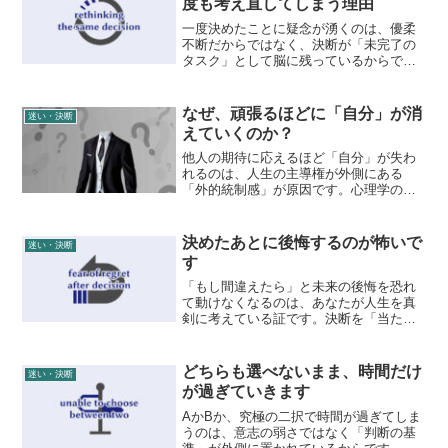
度も考え直してしまう理由
一度決めたことに疑念が湧くのは、優柔
不断だからではなく、決断が「未完了の
タスク」として脳に残っているからで
す。根拠のない自信に頼らず、決断を論
理的な「物語」として再構成し、日々の
行動へ落とし込む永峰式メソッドを解
なぜ、頑張るほどに「自分」が消
迷い・決断
説。思考のループを抜け出し、納得感を
えていくのか？
持って一歩を踏み出すための構造的な視
点を提案します。
他人の期待に応えるほど「自分」が失わ
れるのは、人生の主導権が外側にある
「外的統制感」が原因です。心理学の視
点から自己喪失のメカニズムを解説。算
出された客観的な指標を自分だけの「内
的な物差し」として採用し、自分を取り
決めたあとに後悔するのが怖いで
迷い・決断
戻す論理的な視点を紹介します。
す
「もし間違えたら」と未来の後悔を恐れ
て動けなくなるのは、あなたが人生を真
剣に考えている証です。決断を「当たり
外れの賭け」ではなく、自分の物語を紡
ぐ「プロセスの運用」と捉え直す永峰式
メソッドを解説。未来の自分と分断され
どちらも選べないまま、時間だけ
迷い・決断
ず、静かな納得感を持って一歩を踏み出
が過ぎていきます
すための論理的思考法を提案します。
AかBか、究極の二択で時間が過ぎてしま
うのは、意志の弱さではなく「判断の基