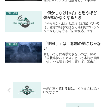
報酬のバランス」を計算し、エネルギー
供給を止めてしまうことにあります。こ
の記事では、継続を妨げる心理的な壁の
正体と、意志の力に頼らず行動を型にす
「何かしなければ」と思うほど、
行動・停滞
る方法を解説。情熱を絶やさず、納得感
体が動かなくなるとき
を持って積み重ねるためのヒントをお届
けします。
「やらなければ」と思うほど動けないの
は、意志の弱さではなく過剰なプレッシ
ャーから心を守る「防衛反応」です。焦
りでフリーズした状態を解くために、一
度立ち止まり、自分の特性というレンズ
でタスクを「自分事」へ再定義する永峰
「後回し」は、意志の弱さじゃな
行動・停滞
式メソッドを解説。義務感を納得感に書
い
き換え、自然に体が動き出すための観測
術を提案します。
新しいことに着手できないのは、脳の
「現状維持バイアス」という本能が原因
です。やる気や根性に頼らず、算出され
た客観的な数値（強度）を前提条件とし
て採用することで、脳のブレーキを無効
化する。感情を切り離し、自然と体が動
き出す「論理のフレーム」の効能を解説
します。
一歩が重く感じる日は、どう捉えればい
いですか？