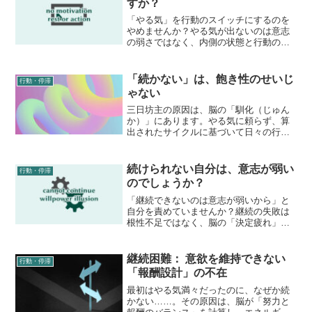
すか？
「やる気」を行動のスイッチにするのを
やめませんか？やる気が出ないのは意志
の弱さではなく、内側の状態と行動のズ
レが原因です。感情で自分を動かそうと
せず、客観的なレンズで自分を「観測」
し、罪悪感なく自分を整える永峰式メソ
「続かない」は、飽き性のせいじ
行動・停滞
ッドを解説。何もしなかった日を「価値
ゃない
ある気づきの日」に変える考え方。
三日坊主の原因は、脳の「馴化（じゅん
か）」にあります。やる気に頼らず、算
出されたサイクルに基づいて日々の行動
に「新しい意味」を与え続ける方法を解
説。Tzolkin暦の循環のロジックを活用
し、飽きを回避して自然と継続できる仕
続けられない自分は、意志が弱い
行動・停滞
組みを紹介します。
のでしょうか？
「継続できないのは意志が弱いから」と
自分を責めていませんか？継続の失敗は
根性不足ではなく、脳の「決定疲れ」と
いう構造的な問題です。意志という不安
定な燃料に頼らず、日々の時間の特性を
「行動のトリガー」に設計し直す永峰式
継続困難： 意欲を維持できない
行動・停滞
メソッドを解説。無意識に「続いてしま
「報酬設計」の不在
う」仕組み作りの秘訣を公開します。
最初はやる気満々だったのに、なぜか続
かない……。その原因は、脳が「努力と